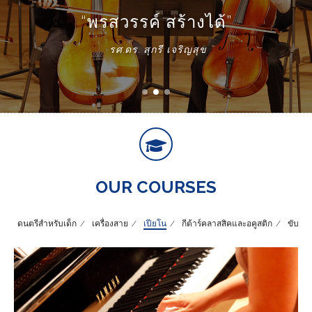
“พรสวรรค์ สร้างได้”
รศ.ดร. สุกรี เจริญสุข
OUR COURSES
ดนตรีสำหรับเด็ก
เครื่องสาย
เปียโน
กีต้าร์คลาสสิคและอคูสติก
ขับร้อง